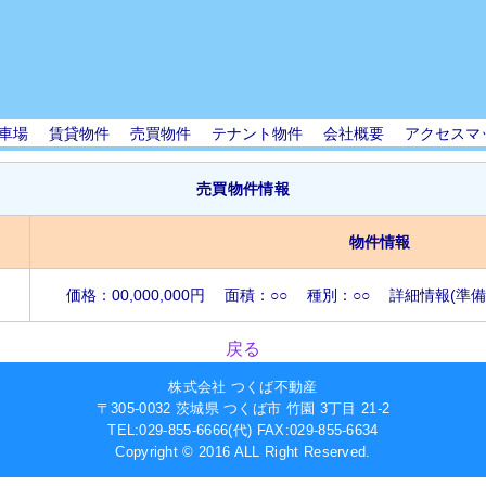
車場
賃貸物件
売買物件
テナント物件
会社概要
アクセスマ
売買物件情報
物件情報
価格：00,000,000円
面積：○○
種別：○○
詳細情報(準備
戻る
株式会社 つくば不動産
〒305-0032 茨城県 つくば市 竹園 3丁目 21-2
TEL:029-855-6666(代)
FAX:029-855-6634
Copyright © 2016 ALL Right Reserved.