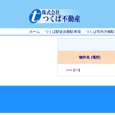
ホーム
つくば駅徒歩圏駐車場
つくば市内月極駐
物件名
(場所)
○○○
(○○)