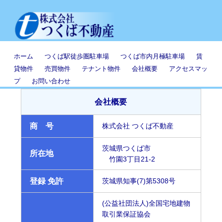
ホーム
つくば駅徒歩圏駐車場
つくば市内月極駐車場
賃
貸物件
売買物件
テナント物件
会社概要
アクセスマッ
プ
お問い合わせ
会社概要
商 号
株式会社 つくば不動産
茨城県つくば市
所在地
竹園3丁目21-2
登録 免許
茨城県知事(7)第5308号
(公益社団法人)全国宅地建物
取引業保証協会